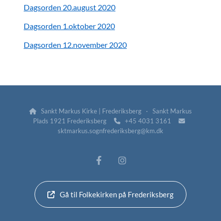
Dagsorden 20.august 2020
Dagsorden 1.oktober 2020
Dagsorden 12.november 2020
Sankt Markus Kirke | Frederiksberg · Sankt Markus

Plads 1921 Frederiksberg
+45 4031 3161


sktmarkus.sognfrederiksberg@km.dk
Gå til Folkekirken på Frederiksberg