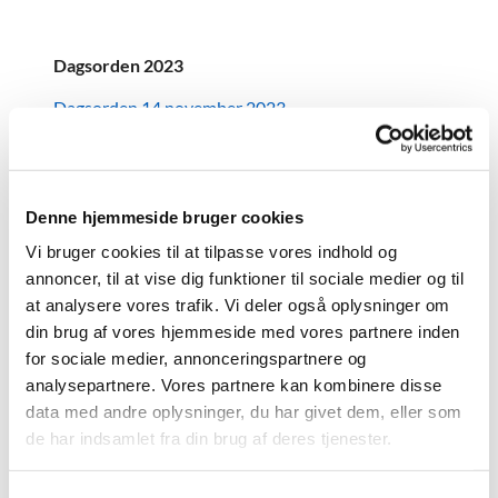
Dagsorden 2023
Dagsorden 14.november 2023
Dagsorden 28. september 2023
Dagsorden 31. august 2023
Denne hjemmeside bruger cookies
Dagsorden 1. juni 2023
Vi bruger cookies til at tilpasse vores indhold og
Dagsorden 23. marts 2023
annoncer, til at vise dig funktioner til sociale medier og til
at analysere vores trafik. Vi deler også oplysninger om
Dagsorden 26. januar 2023
din brug af vores hjemmeside med vores partnere inden
for sociale medier, annonceringspartnere og
analysepartnere. Vores partnere kan kombinere disse
Dagsorden 2022
data med andre oplysninger, du har givet dem, eller som
de har indsamlet fra din brug af deres tjenester.
Dagsorden 24.marts 2022
Dagsorden 8.januar 2022