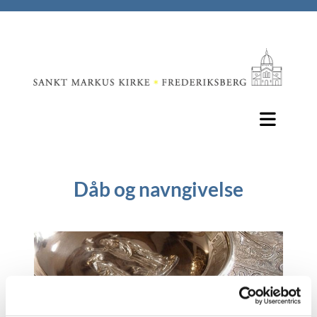
Dåb og navngivelse
Udsnit af Sankt Markus Kirkes døbefont: Jesus bliver døbt af
Johannes Døberen.