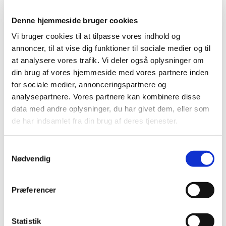
Denne hjemmeside bruger cookies
Vi bruger cookies til at tilpasse vores indhold og
Dåb eller navngivning anmeldes til kordegnen.
annoncer, til at vise dig funktioner til sociale medier og til
NAVNGIVNING
at analysere vores trafik. Vi deler også oplysninger om
Ved navngivelse skal forældrene eller den, som har
din brug af vores hjemmeside med vores partnere inden
forældremyndigheden, gå på
www.borger.dk
og
for sociale medier, annonceringspartnere og
udfylde ansøgningen om navngivning, og herefter
analysepartnere. Vores partnere kan kombinere disse
behandles sagen af kordegnen, og svar kommer
data med andre oplysninger, du har givet dem, eller som
tilbage i e-boks. Hvis en Personattest ønskes kan
de har indsamlet fra din brug af deres tjenester.
den bestilles elektronisk også på
www.borger.dk
,
eller ved personlig henvendelse på
kordegnekontoret.
S
Nødvendig
a
DÅB
m
Ved dåb ring til kordegnen og aftal en dato , eller kig
t
Præferencer
forbi kontoret. Derefter skal der aftales en tid for en
y
dåbssamtale med præsten i kirken. Vi skal have
k
fulde navne samt bopæl på mindst to og højst fem
k
Statistik
faddere.