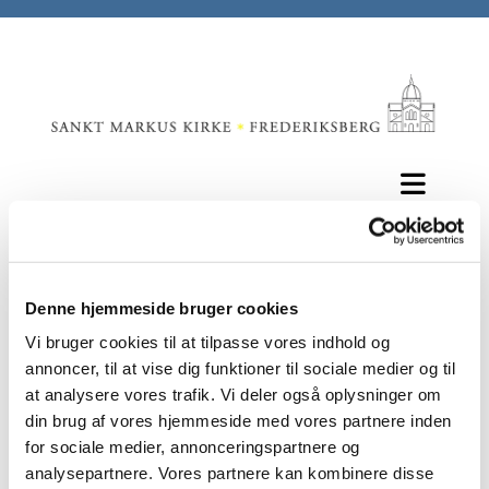
Afskedsarrangementer
Denne hjemmeside bruger cookies
Vi bruger cookies til at tilpasse vores indhold og
annoncer, til at vise dig funktioner til sociale medier og til
Vores kære sognepræst Nikolaj Zeuthen har fået
nyt embede og skal fra 1. juli være præst i
at analysere vores trafik. Vi deler også oplysninger om
Rosenvænget Sogn på Østerbro.
din brug af vores hjemmeside med vores partnere inden
for sociale medier, annonceringspartnere og
Det er et spændende nyt kapitel for Nikolaj og hans
analysepartnere. Vores partnere kan kombinere disse
familie, men selvfølgelig vemodigt for os på